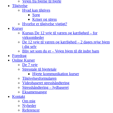
Vejen fra hjerne til hjerte
Tilgivelse
Hvad kan tilgives
Sorg
Kriser og stress
Hvorfor er tilgivelse vigtigt?
Kurser
Kursus De 12 veje til væren og kærlighed – for
virksomheder
De 12 veje til væren og kærlighed – 2 dages rejse hjem
i dig selv
Bliv set som du er – Vejen hjem til dit indre barn
Foredrag
Online Kurser
De 7 veje
Stresstale til hjertetale
Hjerte kommunikation kurser
Tilgivelsesformularen
Videobaseret stresshåndtering
Stresshåndtering – lydbaseret
Eksamensangst
Kontakt
Om mig
Nyheder
Referencer