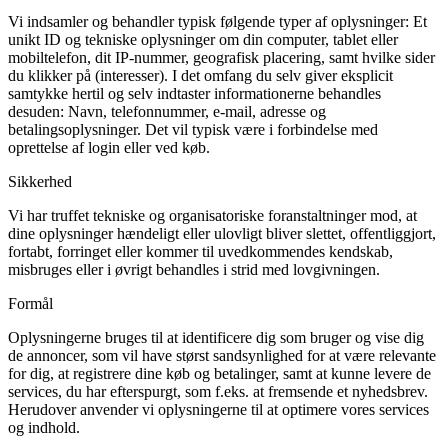
Vi indsamler og behandler typisk følgende typer af oplysninger: Et
unikt ID og tekniske oplysninger om din computer, tablet eller
mobiltelefon, dit IP-nummer, geografisk placering, samt hvilke sider
du klikker på (interesser). I det omfang du selv giver eksplicit
samtykke hertil og selv indtaster informationerne behandles
desuden: Navn, telefonnummer, e-mail, adresse og
betalingsoplysninger. Det vil typisk være i forbindelse med
oprettelse af login eller ved køb.
Sikkerhed
Vi har truffet tekniske og organisatoriske foranstaltninger mod, at
dine oplysninger hændeligt eller ulovligt bliver slettet, offentliggjort,
fortabt, forringet eller kommer til uvedkommendes kendskab,
misbruges eller i øvrigt behandles i strid med lovgivningen.
Formål
Oplysningerne bruges til at identificere dig som bruger og vise dig
de annoncer, som vil have størst sandsynlighed for at være relevante
for dig, at registrere dine køb og betalinger, samt at kunne levere de
services, du har efterspurgt, som f.eks. at fremsende et nyhedsbrev.
Herudover anvender vi oplysningerne til at optimere vores services
og indhold.