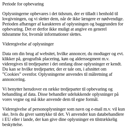
Periode for opbevaring
Oplysningerne opbevares i det tidsrum, der er tilladt i henhold til
lovgivningen, og vi sletter dem, når de ikke længere er nødvendige.
Perioden afhænger af karakteren af oplysningen og baggrunden for
opbevaring. Det er derfor ikke muligt at angive en generel
tidsramme for, hvornår informationer slettes.
Videregivelse af oplysninger
Data om din brug af websitet, hvilke annoncer, du modtager og evt.
klikker på, geografisk placering, køn og alderssegment m.v.
videregives til tredjeparter i det omfang disse oplysninger er kendt.
Du kan se hvilke tredjeparter, der er tale om, i afsnittet om
”Cookies” ovenfor. Oplysningerne anvendes til målretning af
annoncering.
Vi benytter herudover en række tredjeparter til opbevaring og
behandling af data. Disse behandler udelukkende oplysninger på
vores vegne og må ikke anvende dem til egne formål.
Videregivelse af personoplysninger som navn og e-mail m.v. vil kun
ske, hvis du giver samtykke til det. Vi anvender kun databehandlere
i EU eller i lande, der kan give dine oplysninger en tilstrækkelig
beskyttelse.