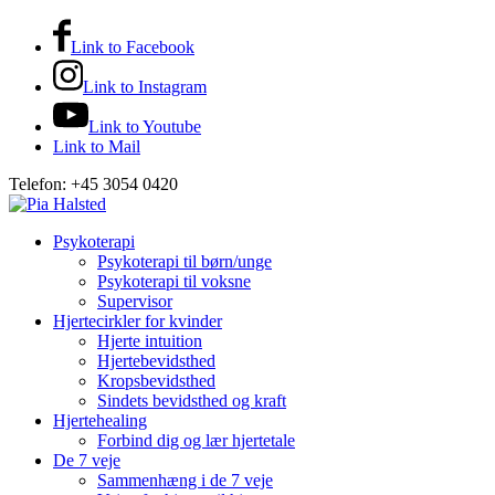
Link to Facebook
Link to Instagram
Link to Youtube
Link to Mail
Telefon: +45 3054 0420
Psykoterapi
Psykoterapi til børn/unge
Psykoterapi til voksne
Supervisor
Hjertecirkler for kvinder
Hjerte intuition
Hjertebevidsthed
Kropsbevidsthed
Sindets bevidsthed og kraft
Hjertehealing
Forbind dig og lær hjertetale
De 7 veje
Sammenhæng i de 7 veje