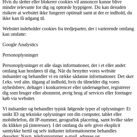
Hvis du sletter eller blokerer cookies vil annoncer kunne blive
mindre relevante for dig og optræde hyppigere. Du kan desuden
risikere at websitet ikke fungerer optimalt samt at der er indhold, du
ikke kan få adgang til.
Websitet indeholder cookies fra tredjeparter, der i varierende omfang
kan omfatte:
Google Analystics
Personoplysninger
Personoplysninger er alle slags informationer, der i et eller andet
omfang kan henføres til dig. Når du benytter vores website
indsamler og behandler vi en række sådanne informationer. Det sker
f.eks. ved alm. tilgang af indhold, hvis du tilmelder dig vores
nyhedsbrev, deltager i konkurrencer eller undersøgelser, registrerer
dig som bruger eller abonnent, øvrig brug af services eller foretager
køb via websitet.
Vi indsamler og behandler typisk følgende typer af oplysninger: Et
unikt ID og tekniske oplysninger om din computer, tablet eller
mobiltelefon, dit IP-nummer, geografisk placering, samt hvilke sider
du klikker på (interesser). I det omfang du selv giver eksplicit
samtykke hertil og selv indtaster informationerne behandles
desuden: Navn, telefonnummer, e-mail, adresse og