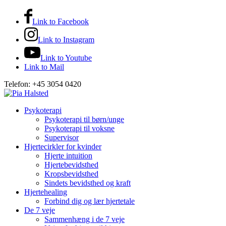
Link to Facebook
Link to Instagram
Link to Youtube
Link to Mail
Telefon: +45 3054 0420
Psykoterapi
Psykoterapi til børn/unge
Psykoterapi til voksne
Supervisor
Hjertecirkler for kvinder
Hjerte intuition
Hjertebevidsthed
Kropsbevidsthed
Sindets bevidsthed og kraft
Hjertehealing
Forbind dig og lær hjertetale
De 7 veje
Sammenhæng i de 7 veje