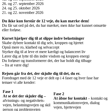
26. og 27. september 2026
24. og 25. oktober 2026
21. og 22. november 2026
Du ikke kun forstår de 12 veje, du kan mærke dem!
Du får sat ord på det, du har mærket, men ikke har kunnet omsætte
eller forløse.
Kurset hjælper dig til at slippe indre belastninger
Skabe dybere kontakt til dig selv, kroppen og hjertet
Opnå mere ro, klarhed og selvaccept
Styrker dig til at leve et mere kærligt og balanceret liv
Lærer dig at lytte til din indre visdom og kroppen energi
Du forløser og transformerer det, der har holdt dig tilbage
– fra at være dig!
Rejsen går fra det, der skjulte dig til det, du er.
Foredraget med de 12 veje er delt op i 4 faser og hver fase har
temaer vi alle kender:
Fase 1
Fase 2
At se det der skjuler dig –
At åbne for kontakt
– kontakt og
afvisnings- og negativitets-
kommunikationsvejen, dialog
vejen, belastningsvejen og skil
vejen, hjertevejen
person og problemvejen