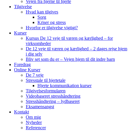
Vejen fra hjerne til hjerte
Tilgivelse
Hvad kan tilgives
Sorg
Kriser og stress
Hvorfor er tilgivelse vigtigt?
Kurser
Kursus De 12 veje til væren og kærlighed – for
virksomheder
De 12 veje til væren og kærlighed – 2 dages rejse hjem
i dig selv
Bliv set som du er – Vejen hjem til dit indre barn
Foredrag
Online Kurser
De 7 veje
Stresstale til hjertetale
Hjerte kommunikation kurser
Tilgivelsesformularen
Videobaseret stresshåndtering
Stresshåndtering – lydbaseret
Eksamensangst
Kontakt
Om mig
Nyheder
Referencer